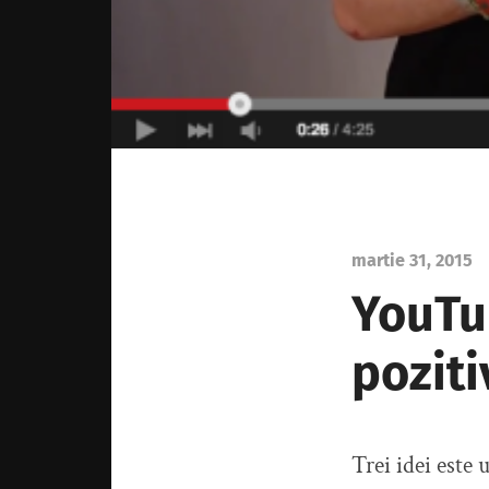
martie 31, 2015
YouTub
poziti
Trei idei este 