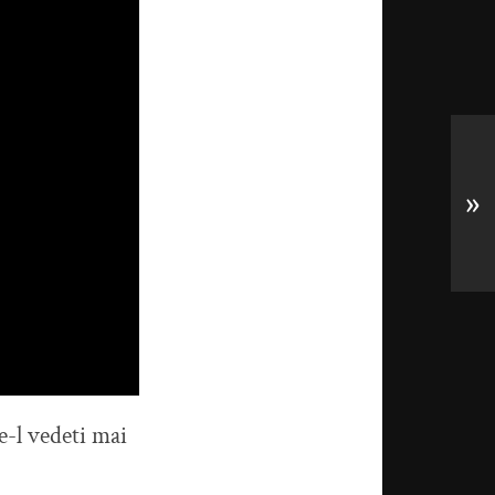
»
re-l vedeti mai