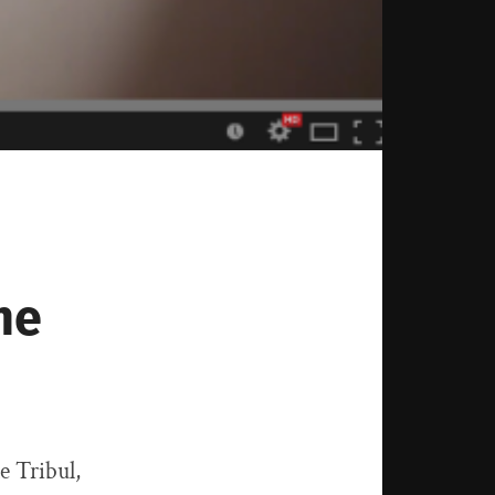
ne
le Tribul,