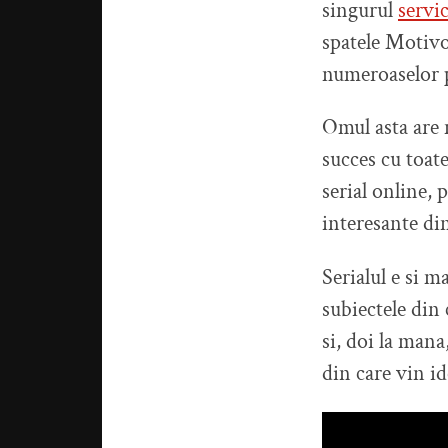
singurul
servic
spatele Motivon
numeroaselor p
Omul asta are n
succes cu toate
serial online, 
interesante din 
Serialul e si m
subiectele din 
si, doi la mana
din care vin id