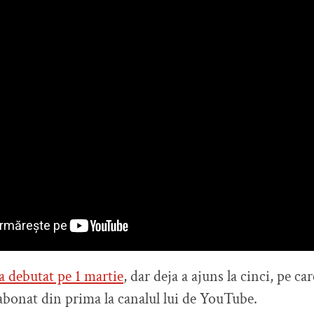
a debutat pe 1 martie
, dar deja a ajuns la cinci, pe ca
bonat din prima la canalul lui de YouTube.