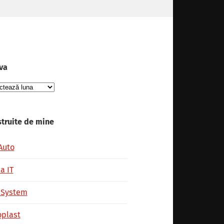
va
va
truite de mine
Auto
a IT
 System
plast