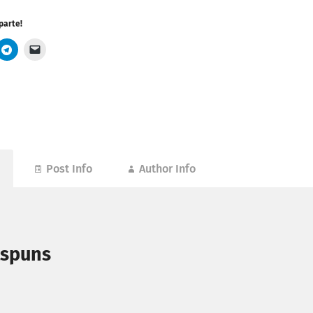
parte!
Post Info
Author Info
ăspuns