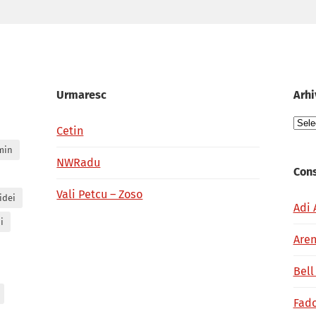
Urmaresc
Arhi
Arhi
Cetin
min
NWRadu
Cons
Vali Petcu – Zoso
idei
Adi 
i
Aren
Bell
Fado