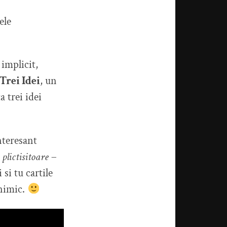
ele
 implicit,
Trei Idei
, un
 trei idei
nteresant
plictisitoare
–
 si tu cartile
 nimic.