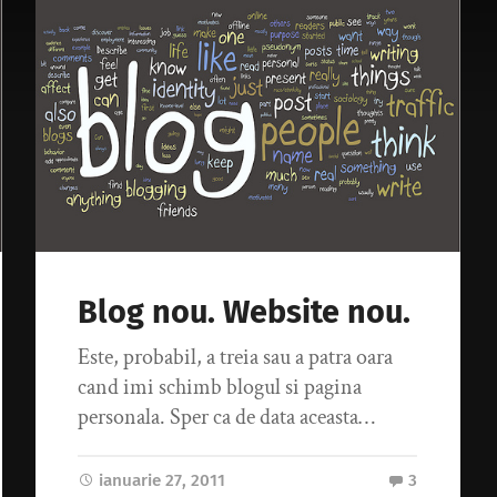
Blog nou. Website nou.
Este, probabil, a treia sau a patra oara
cand imi schimb blogul si pagina
personala. Sper ca de data aceasta…
ianuarie 27, 2011
3