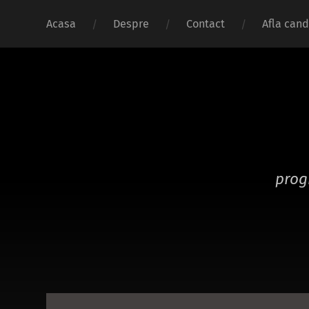
Acasa
Despre
Contact
Afla cand
prog