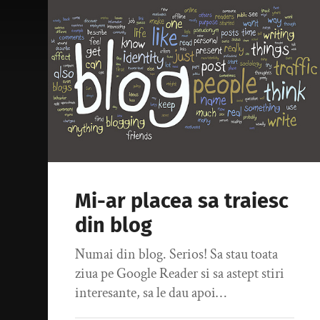
Mi-ar placea sa traiesc
din blog
Numai din blog. Serios! Sa stau toata
ziua pe Google Reader si sa astept stiri
interesante, sa le dau apoi…