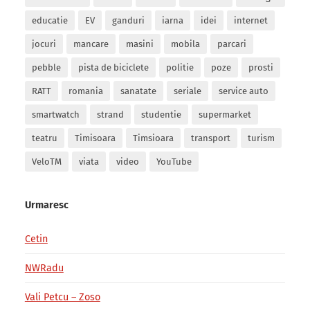
educatie
EV
ganduri
iarna
idei
internet
jocuri
mancare
masini
mobila
parcari
pebble
pista de biciclete
politie
poze
prosti
RATT
romania
sanatate
seriale
service auto
smartwatch
strand
studentie
supermarket
teatru
Timisoara
Timsioara
transport
turism
VeloTM
viata
video
YouTube
Urmaresc
Cetin
NWRadu
Vali Petcu – Zoso