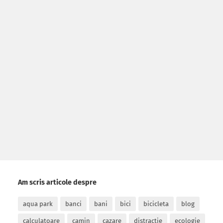
Am scris articole despre
aqua park
banci
bani
bici
bicicleta
blog
calculatoare
camin
cazare
distractie
ecologie