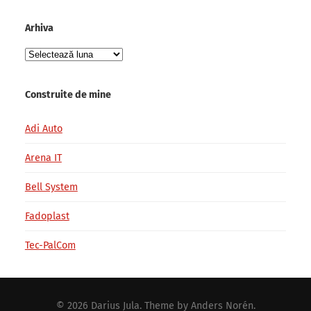
Arhiva
Arhiva
Construite de mine
Adi Auto
Arena IT
Bell System
Fadoplast
Tec-PalCom
© 2026
Darius Jula
. Theme by
Anders Norén
.