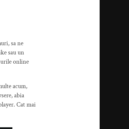
uri, sa ne
ike sau un
urile online
 multe acum,
sere, abia
player. Cat mai