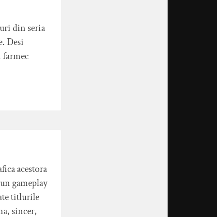
uri din seria
e. Desi
n farmec
afica acestora
i un gameplay
te titlurile
a, sincer,