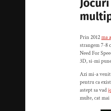
Jocuri
multip
Prin 2012
ma a
strangem 7-8 
Need For Speed
3D, si-mi pune
Azi mi-a venit
pentru ca exis
astept sa vad
j
multe, cat mai