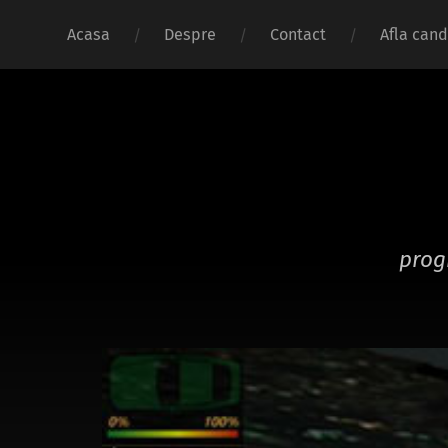
Acasa
Despre
Contact
Afla cand
prog