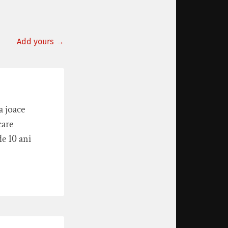
Add yours →
a joace
care
de 10 ani