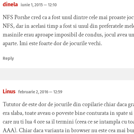
dinela
iunie 1, 2015
— 12:10
NFS Porshe cred ca a fost unul dintre cele mai proaste joc
NFS, dar in acelasi timp a fost si unul din preferatele mel
masinile erau aproape imposibil de condus, jocul avea u
aparte. Imi este foarte dor de jocurile vechi.
Reply
Linus
februarie 2, 2016
— 12:59
Tututor de este dor de jocurile din copilarie chiar daca gr
era slaba, toate aveau o poveste bine conturata in spate s
care nu ti lua 4 ore sa il termini (ceea ce se intampla cu toa
AAA). Chiar daca varianta in browser nu este cea mai bun