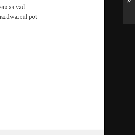
»
reau sa vad
 hardwareul pot