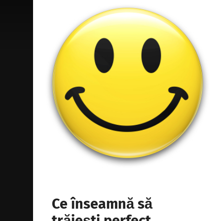
Ce înseamnă să
trăiești perfect