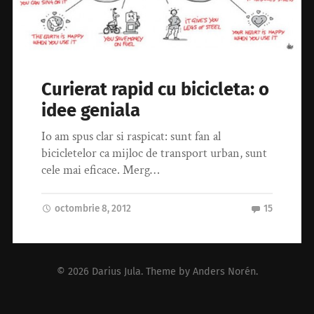
Curierat rapid cu bicicleta: o
idee geniala
Io am spus clar si raspicat: sunt fan al
bicicletelor ca mijloc de transport urban, sunt
cele mai eficace. Merg…
octombrie 8, 2012
15
© 2026
Darius Jula
. Theme by
Anders Norén
.